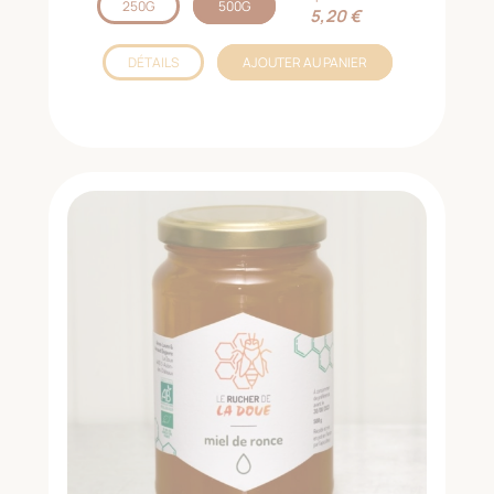
250G
500G
5,20 €
DÉTAILS
AJOUTER AU PANIER