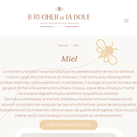
Précédent
Suivant
Panneau de gestion des cookies
Accueil
>
Miel
Miel
Le miel est un produit naturel produit par les abeilles à partir de nectar de fleurs
riche en sucre, en vitamines et en minéraux. Il est connu pour ses propriétés
antibactériennes, antioxydantes et cicatrisantes. Il soulage la toux et les maux de
gorge et renforce le système immunitaire. De plus, il peut être utilisé pour traiter
les troubles digestifs et pour améliorer la qualité du sommeil.
Dans les cosmétiques, le miel est utilisé pour hydrater et nourrir la peau et est
souvent inclus dans les masques faciaux et exfoliants en raison de ses propriétés
hydratantes et nourrissantes. Dans un souci de qualité et d'hygiène, tous nos pots
(même neufs) sont lavés par nos soins avant le conditionnement.
VOIR TOUS NOS PRODUITS