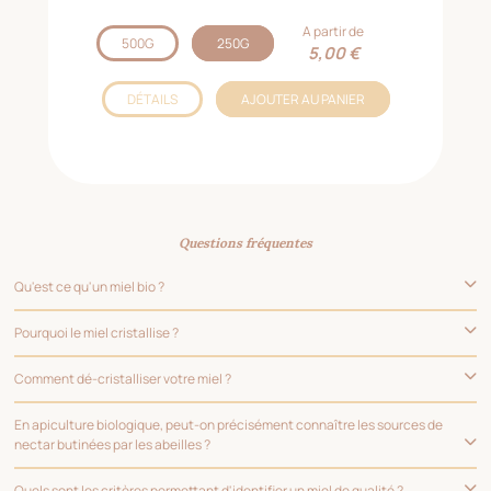
A partir de
500G
250G
5,00 €
DÉTAILS
AJOUTER AU PANIER
Questions fréquentes
Qu'est ce qu'un miel bio ?
Pourquoi le miel cristallise ?
Comment dé-cristalliser votre miel ?
En apiculture biologique, peut-on précisément connaître les sources de
nectar butinées par les abeilles ?
Quels sont les critères permettant d'identifier un miel de qualité ?